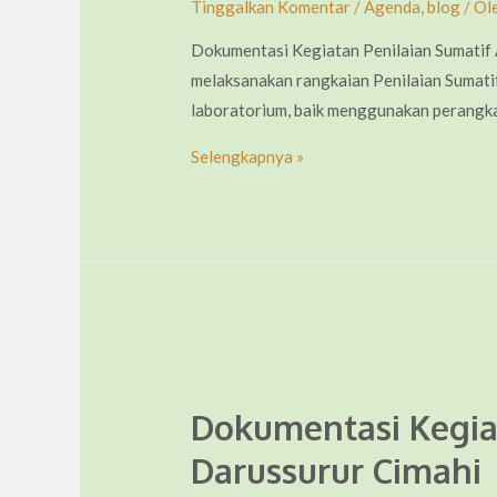
Tinggalkan Komentar
/
Agenda
,
blog
/ Ol
Dokumentasi Kegiatan Penilaian Sumatif
melaksanakan rangkaian Penilaian Sumatif 
laboratorium, baik menggunakan perangkat 
Dokumentasi
Selengkapnya »
Kegiatan
Penilaian
Sumatif
Akhir
Semester
SMK
Plus
Darussurur
Dokumentasi Kegia
Cimahi
Darussurur Cimahi