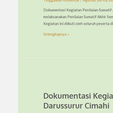
Tinggalkan Komentar
/
Agenda
,
berita
,
bl
Dokumentasi Kegiatan Penilaian Sumatif
melaksanakan Penilaian Sumatif Akhir Seme
Kegiatan ini diikuti oleh seluruh peserta
Dokumentasi
Selengkapnya »
Kegiatan
Penilaian
Sumatif
Akhir
Semester
Dokumentasi Kegia
Darussurur Cimahi