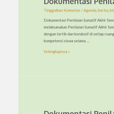
Dokumentasi Penil
Tinggalkan Komentar
/
Agenda
,
berita
,
bl
Dokumentasi Penilaian Sumatif Akhir Se
melaksanakan Penilaian Sumatif Akhir Seme
dengan tertib dan kondusif di setiap ruan
kompetensi siswa selama …
Dokumentasi
Selengkapnya »
Penilaian
Sumatif
Akhir
Semester
Dokumentasi Penil