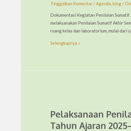
Tinggalkan Komentar
/
Agenda
,
blog
/ Ol
Dokumentasi Kegiatan Penilaian Sumatif
melaksanakan Penilaian Sumatif Akhir Sem
ruang kelas dan laboratorium, mulai dari u
Dokumentasi
Selengkapnya »
Kegiatan
Penilaian
Sumatif
Akhir
Semester
SMK
Plus
Darussurur
Pelaksanaan Penila
Cimahi
Tahun Ajaran 2025