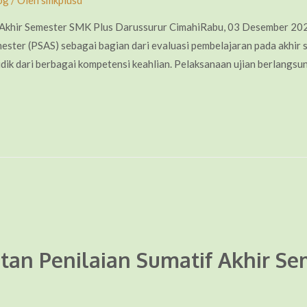
og
/ Oleh
smkplusd
 Akhir Semester SMK Plus Darussurur CimahiRabu, 03 Desember 202
ster (PSAS) sebagai bagian dari evaluasi pembelajaran pada akhir se
 didik dari berbagai kompetensi keahlian. Pelaksanaan ujian berlangsu
tan Penilaian Sumatif Akhir Se