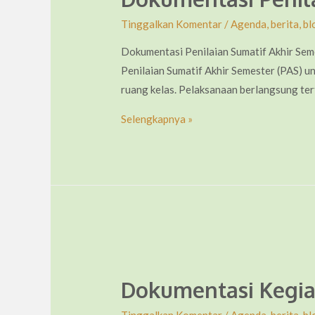
Tinggalkan Komentar
/
Agenda
,
berita
,
bl
Dokumentasi Penilaian Sumatif Akhir Se
Penilaian Sumatif Akhir Semester (PAS) unt
ruang kelas. Pelaksanaan berlangsung ter
Dokumentasi
Selengkapnya »
Penilaian
Sumatif
Akhir
Semester
—
04
Desember
2025
Dokumentasi Kegiat