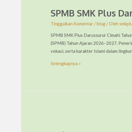
SPMB SMK Plus Dar
Tinggalkan Komentar
/
blog
/ Oleh
smkpl
SPMB SMK Plus Darussurur Cimahi Tahun
(SPMB) Tahun Ajaran 2026–2027. Penerim
vokasi, serta karakter Islami dalam ling
SPMB
Selengkapnya »
SMK
Plus
Darussurur
Cimahi