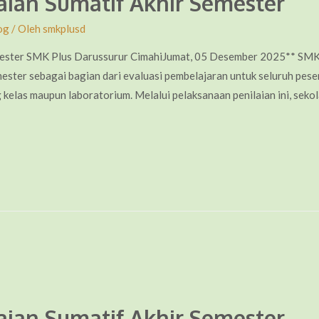
aian Sumatif Akhir Semester
og
/ Oleh
smkplusd
mester SMK Plus Darussurur CimahiJumat, 05 Desember 2025** SMK 
ster sebagai bagian dari evaluasi pembelajaran untuk seluruh peser
g kelas maupun laboratorium. Melalui pelaksanaan penilaian ini, se
aian Sumatif Akhir Semester —