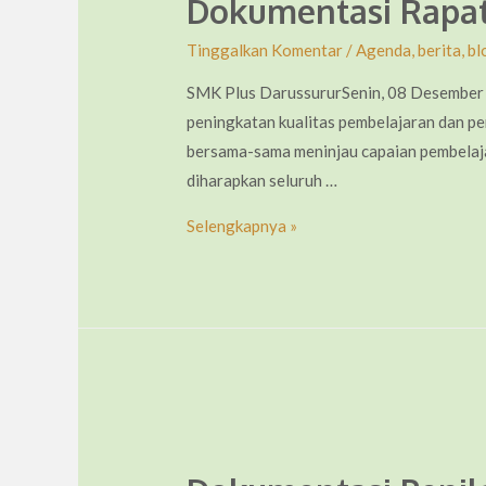
Dokumentasi Rapat
Tinggalkan Komentar
/
Agenda
,
berita
,
bl
SMK Plus DarussururSenin, 08 Desember 
peningkatan kualitas pembelajaran dan pen
bersama-sama meninjau capaian pembelajar
diharapkan seluruh …
Dokumentasi
Selengkapnya »
Rapat
Evaluasi
Akhir
Semester